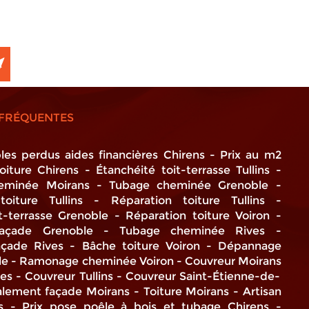
FRÉQUENTES
les perdus aides financières Chirens
Prix au m2
iture Chirens
Étanchéité toit-terrasse Tullins
eminée Moirans
Tubage cheminée Grenoble
oiture Tullins
Réparation toiture Tullins
t-terrasse Grenoble
Réparation toiture Voiron
açade Grenoble
Tubage cheminée Rives
açade Rives
Bâche toiture Voiron
Dépannage
le
Ramonage cheminée Voiron
Couvreur Moirans
ves
Couvreur Tullins
Couvreur Saint-Étienne-de-
lement façade Moirans
Toiture Moirans
Artisan
s
Prix pose poêle à bois et tubage Chirens