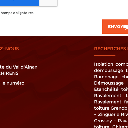
hamps obligatoires
Z-NOUS
RECHERCHES 
Isolation comb
te du Val d'Ainan
démoussage to
CHIRENS
Ramonage ch
r le numéro
Démoussage t
Étanchéité toi
Ravalement f
Ravalement f
toiture Grenob
Zinguerie Ri
Crossey
Rava
toiture Chiren