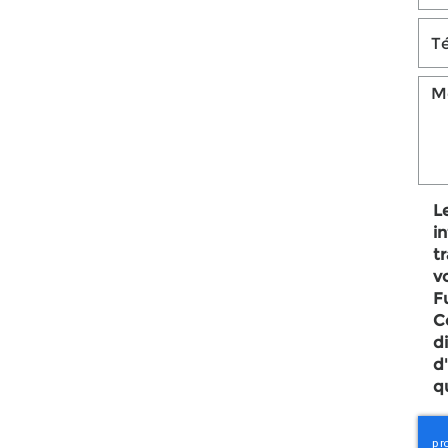
L
i
t
v
Fu
C
d
d
q