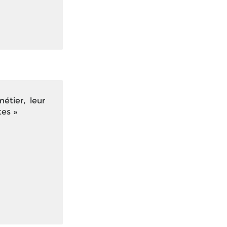
étier, leur
tes