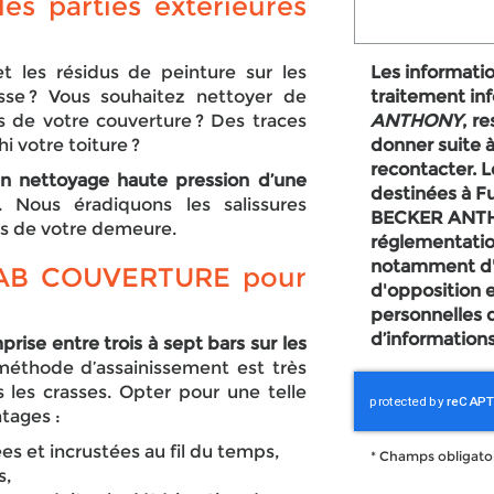
les parties extérieures
t les résidus de peinture sur les
Les information
sse ? Vous souhaitez nettoyer de
traitement in
es de votre couverture ? Des traces
ANTHONY
, r
i votre toiture ?
donner suite 
recontacter. 
un nettoyage haute pression d’une
destinées à Fu
. Nous éradiquons les salissures
BECKER ANTHONY. Conformément à la
rs de votre demeure.
réglementatio
notamment d'un
c AB COUVERTURE pour
d'opposition 
personnelles 
d’informations
rise entre trois à sept bars sur les
méthode d’assainissement est très
 les crasses. Opter pour une telle
tages :
es et incrustées au fil du temps,
*
Champs obligato
s,