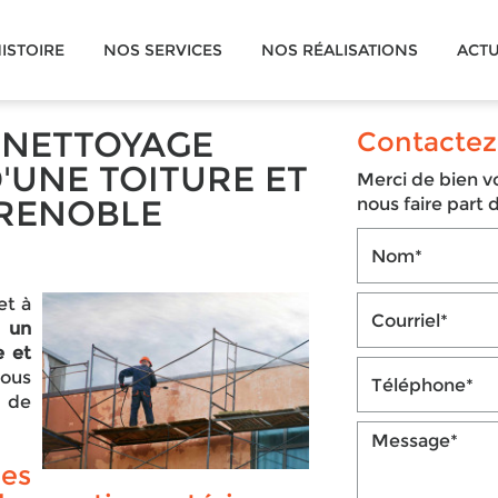
ISTOIRE
NOS SERVICES
NOS RÉALISATIONS
ACTU
 NETTOYAGE
Contactez
'UNE TOITURE ET
Merci de bien vo
GRENOBLE
nous faire part
et à
 un
e et
ous
s de
es