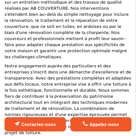
sur un entretien méthodique et des travaux de qualité
réalisés par AB COUVERTURE. Nos interventions
s'étendent bien au-delà du simple nettoyage pour inclure
la rénovation, le traitement et la réparation de votre
couverture, que ce soit en tuiles, en ardoises ou par le
biais d'une rénovation complète de la charpente. Nos
couvreurs et professionnels mettent à profit leur savoir-
faire pour adapter chaque prestation aux spécificités de
votre maison et garantir une protection optimale malgré
les challenges climatiques.
Notre engagement auprès des particuliers et des
entreprises s'inscrit dans une démarche d'excellence et de
transparence. Avec des prestations complètes et adaptées
aux défis locaux, notre entreprise vise à offrir une toiture à
la fois esthétique, fonctionnelle et durable. Nous sommes
fiers de contribuer à la préservation du patrimoine
architectural tout en intégrant des techniques modernes
de traitement et de rénovation. La combinaison de
normes rigoureuses et d'une expertise éprouvée permet
de garantir la qualité des interventions, faisant de AB
Contactez-nous
Appelez-nous
COUVERTURE une référence incontournable pour tout
projet de toiture.