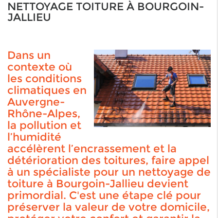
NETTOYAGE TOITURE À BOURGOIN-
JALLIEU
Dans un
contexte où
les conditions
climatiques en
Auvergne-
Rhône-Alpes,
la pollution et
l’humidité
accélèrent l’encrassement et la
détérioration des toitures, faire appel
à un spécialiste pour un nettoyage de
toiture à Bourgoin-Jallieu devient
primordial. C'est une étape clé pour
préserver la valeur de votre domicile,