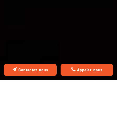
FAIRE
COUVERTURE
ZINGUERIE
NETTOYAGE ET DÉMOUSSAGE DE
TOITURE
Contactez-nous
Appelez-nous
DÉPANNAGE EN TOITURE
ÉTANCHÉITÉ DE TOIT-TERRASSE
POSE DE BÂCHE DE TOITURE