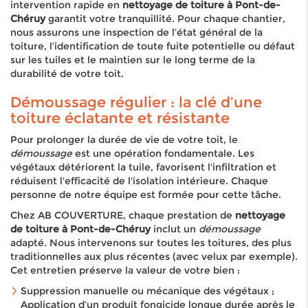
intervention rapide en
nettoyage de toiture à Pont-de-
Chéruy
garantit votre tranquillité. Pour chaque chantier,
nous assurons une inspection de l’état général de la
toiture, l’identification de toute fuite potentielle ou défaut
sur les tuiles et le maintien sur le long terme de la
durabilité de votre toit.
Démoussage régulier : la clé d’une
toiture éclatante et résistante
Pour prolonger la durée de vie de votre toit, le
démoussage
est une opération fondamentale. Les
végétaux détériorent la tuile, favorisent l'infiltration et
réduisent l'efficacité de l'isolation intérieure. Chaque
personne de notre équipe est formée pour cette tâche.
Chez AB COUVERTURE, chaque prestation de
nettoyage
de toiture à Pont-de-Chéruy
inclut un
démoussage
adapté. Nous intervenons sur toutes les toitures, des plus
traditionnelles aux plus récentes (avec velux par exemple).
Cet entretien préserve la valeur de votre bien :
Suppression manuelle ou mécanique des végétaux ;
Application d’un produit fongicide longue durée après le