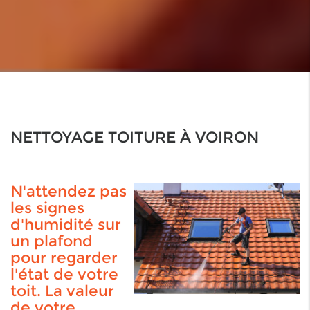
NETTOYAGE TOITURE À VOIRON
N'attendez pas
les signes
d'humidité sur
un plafond
pour regarder
l'état de votre
toit. La valeur
de votre