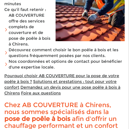
minutes
Ce qu'il faut retenir :
AB COUVERTURE
offre des services
complets de
couverture et de
pose de poêle à bois
à Chirens.
Découvrez comment choisir le bon poêle à bois et les
questions fréquemment posées par nos clients.
Nos coordonnées et options de contact pour bénéficier
d'une expertise locale.
Pourquoi choisir AB COUVERTURE pour la pose de votre
poêle à bois ?
Solutions et prestations : tout pour votre
confort
Demandez un devis pour une pose poêle à bois à
Chirens
Foire aux questions
Chez AB COUVERTURE à Chirens,
nous sommes spécialisés dans la
pose de poêle à bois
afin d'offrir un
chauffage performant et un confort