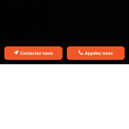
Contactez-nous
Appelez-nous
FAITES APPEL À NOTRE SAVOI
FAIRE
COUVERTURE
ZINGUERIE