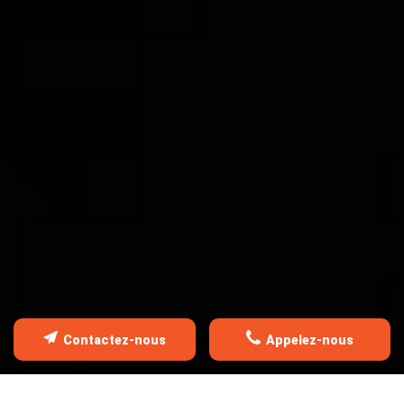
FAITES APPEL À NOTRE SAVOI
FAIRE
Contactez-nous
Appelez-nous
COUVERTURE