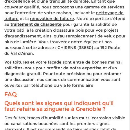
d'excellence et d’une tranquillité durable. En tant que
couvreur
qualifié, nous proposons une gamme de services
pour l'entretien de votre maison, incluant le
nettoyage de
toiture
et la
rénovation de toiture
. Notre expertise s'étend
au
traitement de charpente
pour garantir la solidité de
votre bâti, à la création d'
ossature bois
pour vos projets
d'agrandissement, ainsi qu'au
r
emplacement de velux
pour
plus de lumière. Vous trouverez notre équipe et nos
bureaux à cette adresse : CHIRENS (38850) au 192 Route
du Val d'Ainan.
Vos toitures et votre façade sont entre de bonnes mains :
sollicitez-nous pour profiter de notre expertise et d’un
diagnostic gratuit.
Pour toute précision ou pour entamer
une discussion, nos canaux de communication vous sont
ouverts : par téléphone ou via le formulaire.
FAQ
Quels sont les signes qui indiquent qu’il
faut refaire sa zinguerie à Grenoble ?
Des fuites, traces d’humidité sur les murs, corrosion visible
ou canalisations bouchées sont les premiers signes
alarmants. Il est recommandé de faire vérifier l’état de