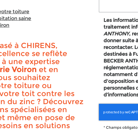
votre toiture
itation saine
Les information
iron
traitement in
ANTHONY
, r
donner suite 
asé à CHIRENS,
recontacter. 
ellence se reflète
destinées à Fu
 à une expertise
BECKER ANTHONY. Conformément à la
réglementatio
rie Voiron
et en
notamment d'un
Vous souhaitez
d'opposition 
otre toiture ou
personnelles 
votre toit contre les
d’informations
on du zinc ? Découvrez
s spécialisées en
 et même en pose de
esoins en solutions
*
Champs obligato