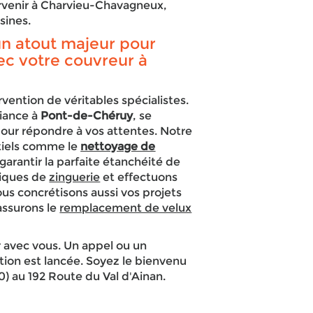
ervenir à Charvieu-Chavagneux,
sines.
 un atout majeur pour
ec votre couvreur à
rvention de véritables spécialistes.
iance à
Pont-de-Chéruy
, se
our répondre à vos attentes. Notre
ntiels comme le
nettoyage de
 garantir la parfaite étanchéité de
niques de
zinguerie
et effectuons
us concrétisons aussi vos projets
assurons le
remplacement de velux
 avec vous. Un appel ou un
ation est lancée. Soyez le bienvenu
) au 192 Route du Val d'Ainan.