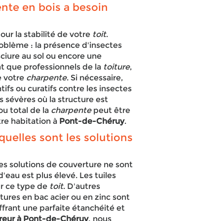
nte en bois a besoin
our la stabilité de votre
toit
.
oblème : la présence d'insectes
sciure au sol ou encore une
nt que professionnels de la
toiture
,
e votre
charpente
. Si nécessaire,
fs ou curatifs contre les insectes
s sévères où la structure est
u total de la
charpente
peut être
tre habitation à
Pont-de-Chéruy
.
quelles sont les solutions
les solutions de couverture ne sont
d'eau est plus élevé. Les tuiles
ur ce type de
toit
. D'autres
res en bac acier ou en zinc sont
ffrant une parfaite étanchéité et
reur à Pont-de-Chéruy
, nous