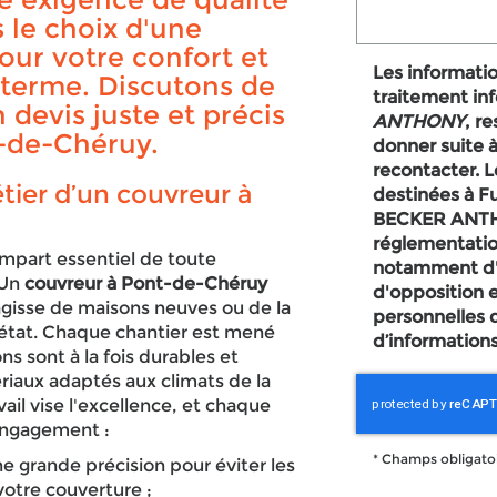
s le choix d'une
our votre confort et
Les information
g terme. Discutons de
traitement in
 devis juste et précis
ANTHONY
, r
-de-Chéruy.
donner suite 
recontacter. 
étier d’un couvreur à
destinées à Fu
BECKER ANTHONY. Conformément à la
réglementatio
empart essentiel de toute
notamment d'un
 Un
couvreur à Pont-de-Chéruy
d'opposition 
s'agisse de maisons neuves ou de la
personnelles 
’état. Chaque chantier est mené
d’informations
ns sont à la fois durables et
ériaux adaptés aux climats de la
ail vise l'excellence, et chaque
engagement :
*
Champs obligato
e grande précision pour éviter les
votre couverture ;