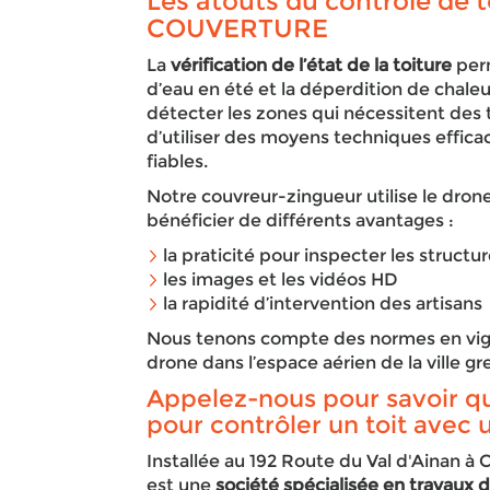
Les atouts du contrôle de t
COUVERTURE
La
vérification de l’état de la toiture
perm
d’eau en été et la déperdition de chaleur
détecter les zones qui nécessitent des 
d’utiliser des moyens techniques effica
fiables.
Notre couvreur-zingueur utilise le dron
bénéficier de différents avantages :
la praticité pour inspecter les structu
les images et les vidéos HD
la rapidité d’intervention des artisans
Nous tenons compte des normes en vigue
drone dans l’espace aérien de la ville gr
Appelez-nous pour savoir qu
pour contrôler un toit avec 
Installée au 192 Route du Val d'Ainan
est une
société spécialisée en travaux 