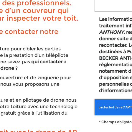
t des professionnels.
e d’un couvreur qui
r inspecter votre toit.
Les information
traitement in
e contacter notre
ANTHONY
, r
donner suite 
recontacter. 
ture pour cibler les parties
destinées à Fu
la prestation d’un télépilote
BECKER ANTHONY. Conformément à la
 ne savez pas
qui contacter
à
réglementatio
n drone
?
notamment d'un
couverture et de zinguerie pour
d'opposition 
, nous vous proposons une
personnelles 
d’informations
ture et en pilotage de drone nous
tre toiture avec une technologie
atuit grâce à l’utilisation du
*
Champs obligato