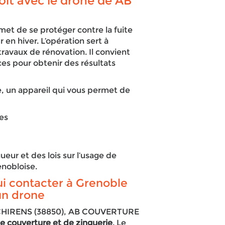
oit avec le drone de AB
et de se protéger contre la fuite
 en hiver. L’opération sert à
travaux de rénovation. Il convient
ces pour obtenir des résultats
e, un appareil qui vous permet de
res
ur et des lois sur l’usage de
enobloise.
i contacter à Grenoble
un drone
 à CHIRENS (38850), AB COUVERTURE
de couverture et de zinguerie
. Le